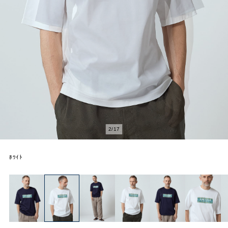
2
/
17
ﾎﾜｲﾄ