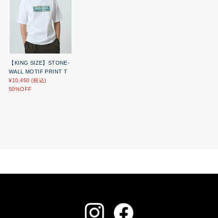
【KING SIZE】STONE-
WALL MOTIF PRINT T
¥10,450 (税込)
50%OFF