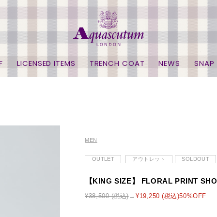
F
LICENSED ITEMS
TRENCH COAT
NEWS
SNAP
MEN
OUTLET
アウトレット
SOLDOUT
【KING SIZE】 FLORAL PRINT SHO
¥38,500 (税込)
¥19,250 (税込)50%OFF