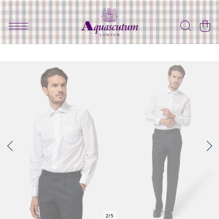
2
/
5