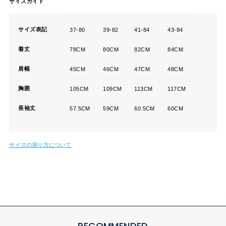
サイズガイド
サイズ表記
37-80
39-82
41-84
43-84
着丈
78CM
80CM
82CM
84CM
肩幅
45CM
46CM
47CM
48CM
胸囲
105CM
109CM
113CM
117CM
長袖丈
57.5CM
59CM
60.5CM
60CM
サイズの測り方について
RECOMMENDED