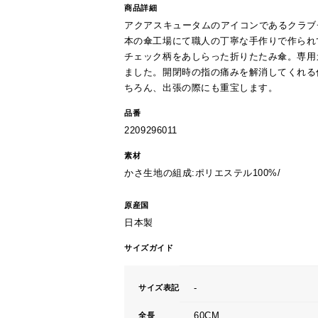
商品詳細
アクアスキュータムのアイコンであるクラブ
本の傘工場にて職人の丁寧な手作りで作られて
チェック柄をあしらった折りたたみ傘。専用
ました。開閉時の指の痛みを解消してくれる
ちろん、出張の際にも重宝します。
品番
2209296011
素材
かさ生地の組成:ポリエステル100%/
原産国
日本製
サイズガイド
-
サイズ表記
60CM
全長