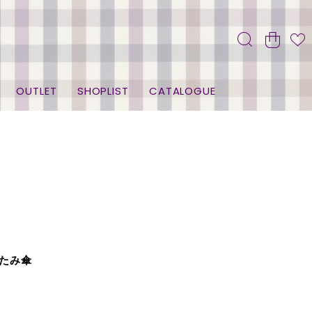
OUTLET
SHOPLIST
CATALOGUE
たみ傘