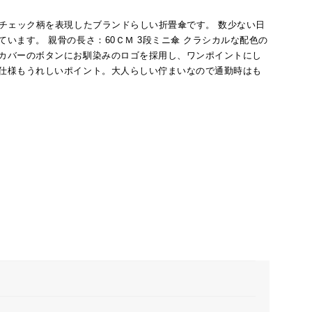
チェック柄を表現したブランドらしい折畳傘です。 数少ない日
います。 親骨の長さ：60ＣＭ 3段ミニ傘 クラシカルな配色の
カバーのボタンにお馴染みのロゴを採用し、ワンポイントにし
仕様もうれしいポイント。大人らしい佇まいなので通勤時はも