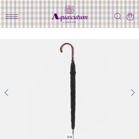
2
/
9