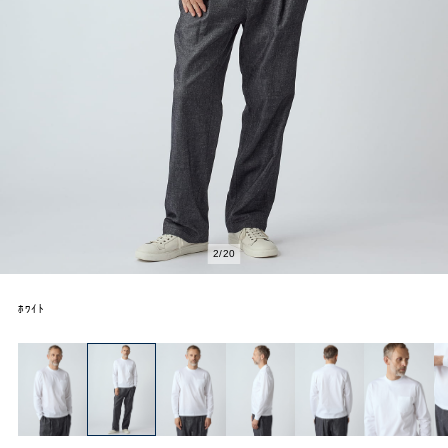
2
/
20
ﾎﾜｲﾄ