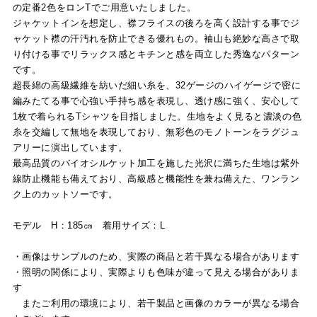
の定番2色をロンTでご用意いたしました。
ジャケットインを想定し、襟フライスの後ろを高く設計する事でジ
ャケット襟の汗汚れを防止できる優れもの。袖山も絶妙な高さで取
り付ける事でリラックス感とキチンと感を両立した秀逸なパターン
です。
超長綿の高級繊維を紡いだ細い糸を、32ゲージのハイゲージで密に
編みたてる事で心強い手持ち感を表現し、透け感に強く、安心して
1枚で着られるTシャツを目指しました。生地をよく見ると濃淡の色
糸を交編して無地を表現しており、無彩色のモノトーンをラグジュ
アリーに演出しています。
最高品質のバイオシルケット加工を施した光沢に満ちた生地は紫外
線防止機能も備えており、高級感と機能性を兼ね備えた、ワンラン
ク上のカットソーです。
モデル H：185㎝ 着用サイズ：L
・画像はサンプルのため、実際の商品と若干異なる場合があります
・照明の関係により、実際よりも色味が違って見える場合がありま
す
またご利用の環境により、若干製品と画像のカラーが異なる場合