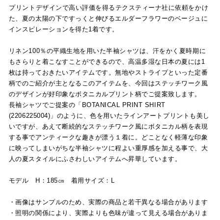
プリントデザインで高い評価を得るテクスティーナ社に依頼をかけ
た、夏の太陽の下ですっくと伸びるエルダーフラワーのベージュに
インスピレーションを得た1着です。
リネン100％の平織生地を用いた半袖シャツは、汗をかく夏時期に
もさらりと着こなすことができるので、高温多湿な日本の夏には1
枚は持っておきたいアイテムです。無地やストライプといった定番
柄でのご紹介が主となるこのアイテムを、今回はステッチワーク風
のデザインが好印象なボタニカルプリント柄でご提案致します。
長袖シャツでご提案の「BOTANICAL PRINT SHIRT
(2206225004)」のように、色を用いたラインアートプリントも美し
いですが、あえて断続的なステッチワーク風にボタニカル柄を表現
する事でアンティークな趣きが漂う１着に。どことなく軽薄な印象
に映ってしまいがちな半袖シャツに程よい重厚感を加える事で、大
人の夏スタイルにふさわしいアイテムへ昇華しています。
モデル H：185㎝ 着用サイズ：L
・画像はサンプルのため、実際の商品と若干異なる場合があります
・照明の関係により、実際よりも色味が違って見える場合がありま