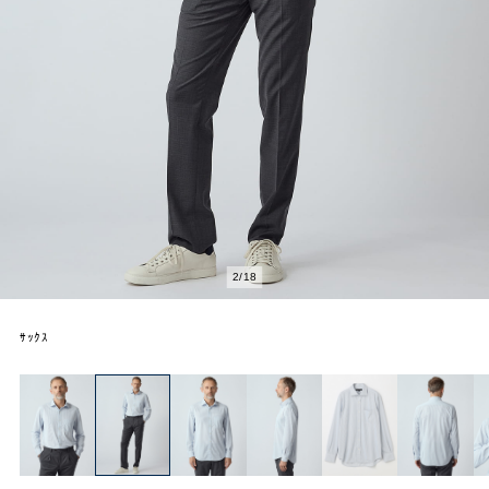
2
/
18
ｻｯｸｽ