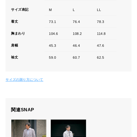
サイズ表記
M
L
LL
着丈
73.1
76.4
78.3
胸まわり
104.6
108.2
114.8
肩幅
45.3
46.4
47.6
袖丈
59.0
60.7
62.5
サイズの測り方について
関連SNAP