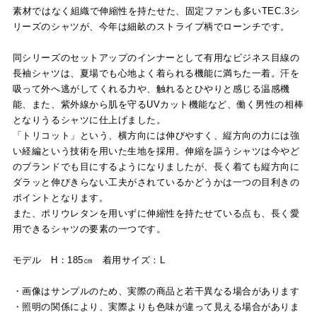
素材ではなく組織で伸縮性を持たせた、固定ファンも多いTEC.3シ
リーズのシャツが、今年は細畝のストライプ柄でローンチです。
同シリーズのセットアップのインナーとして有用なビジネス目線の
長袖シャツは、夏場でも心地よく着られる機能に満ちた一着。汗を
吸って外へ逃がしてくれる力や、触れるとひやりと感じる温感機
能、また、紫外線から肌を守るUVカット機能など、働く男性の相棒
となりうるシャツに仕上げました。
「トリコット」という、横方向には伸びやすく、縦方向の力には強
い経編という技術を用いた生地を採用。伸縮を謳うシャツは今やど
のブランドでも目にするようになりましたが、長く着ても縦方向に
ダラッと伸びきらない工夫がされているかどうかは一つの目利きの
ポイントとなります。
また、ポリウレタンを用いずに伸縮性を持たせている点も、長く愛
用できるシャツの要素の一つです。
モデル H：185㎝ 着用サイズ：L
・画像はサンプルのため、実際の商品と若干異なる場合があります
・照明の関係により、実際よりも色味が違って見える場合がありま