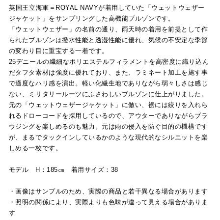
英国王立海軍＝ROYAL NAVYが着用していた「ウェットウェザー
ジャケット」をサンプリングした高機能ブルゾンです。
「ウェットウェザー」の名前の通り、雨天時の着用を前提として作
られたブルゾンは撥水性能と透湿性能に優れ、気候の不安定な季節
の変わり目に重宝する一着です。
25デニールの繊細なポリエステルフィラメントを高密度に織り込ん
だタフタ素材は強度に優れており、また、ラミネート加工を施す事
で適度なハリ感を演出。軽い化繊生地でありながら弱々しさは感じ
ない、ミリタリールーツにふさわしいブルゾンに仕上がりました。
元の「ウェットウェザージャケット」に倣い、裾には絞りを入れら
れるドローコードを採用しているので、アウターでありながらブラ
ウジングを楽しめるのも魅力。元は雨の侵入を防ぐ目的の機構です
が、まるでタックインしているかのような現代的なシルエットを楽
しめる一枚です。
モデル H：185㎝ 着用サイズ：38
・画像はサンプルのため、実際の商品と若干異なる場合があります
・照明の関係により、実際よりも色味が違って見える場合がありま
す