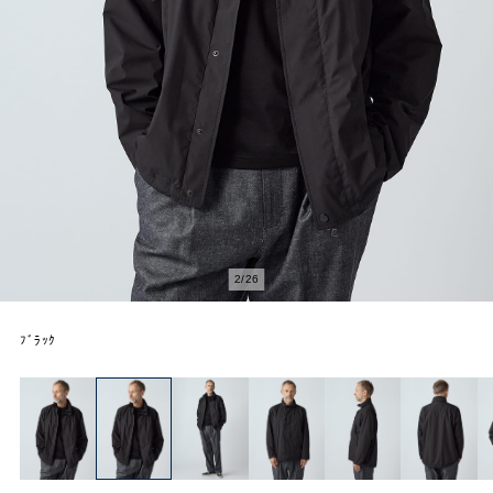
2
/
26
ﾌﾞﾗｯｸ