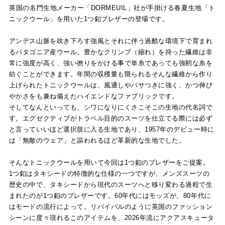
英国の名門生地メーカー「DORMEUIL」社が手掛ける春夏生地「ト
ニックウール」を用いた1つ釦ブレザーの登場です。
アンデス山脈を吹き下ろす強風とそれに伴う過酷な環境下で育まれ
るパタゴニア産ウール。豊かなクリンプ（縮れ）を持った繊維は非
常に強度が高く、強い撚りをかける事で単糸であっても強靭な糸を
紡ぐことができます。年間の収穫量も限られるそんな繊維から作り
上げられたトニックウールは、風通しやパサつきに強く、かつ伸び
やかさをも兼ね備えたハイエンドなファブリックです。
そしてなんといっても、シワになりにくさこそこの生地の代名詞で
す。エグゼクティブがトラベル目的のスーツを仕立てる際には必ず
と言っていいほど選択肢に入る生地であり、1957年のデビュー時に
は「無敵のウェア」と謳われるほど革新的な生地でした。
そんなトニックウールを用いて今回は1つ釦のブレザーをご提案。
1つ釦はタキシードの特徴的な仕様の一つですが、メンズスーツの
歴史の中で、タキシードから現代のスーツへと移り変わる過程で生
まれたのが1つ釦のブレザーです。60年代にはモッズが、80年代に
はモードの流行によって。リバイバルのように英国のファッション
シーンに度々現れるこのアイテムを、2026年流にアクアスキュータ