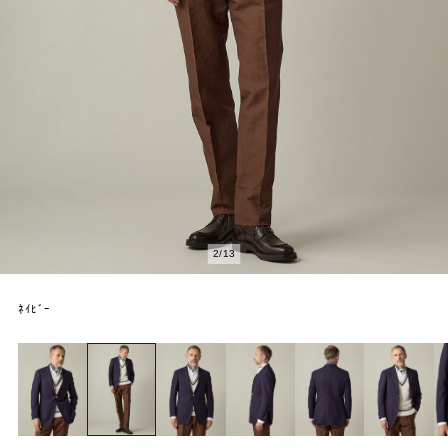
2
/
13
ﾈｲﾋﾞｰ