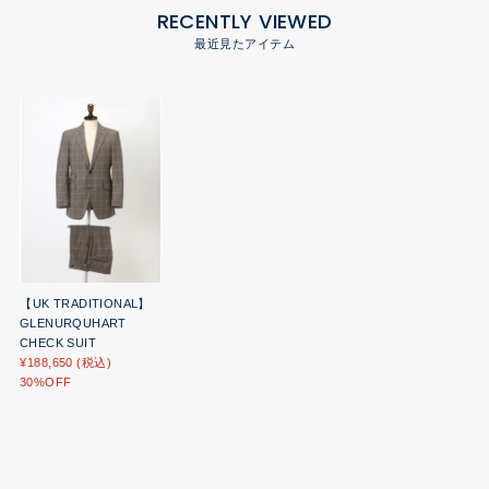
RECENTLY VIEWED
最近見たアイテム
【UK TRADITIONAL】
GLENURQUHART
CHECK SUIT
¥188,650 (税込)
30%OFF