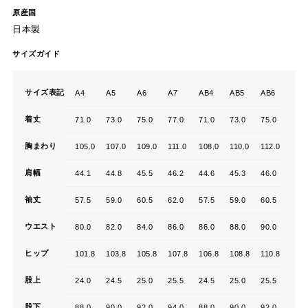
原産国
日本製
サイズガイド
サイズ表記
A4
A5
A6
A7
AB4
AB5
AB6
AB7
着丈
71.0
73.0
75.0
77.0
71.0
73.0
75.0
77.0
胸まわり
105.0
107.0
109.0
111.0
108.0
110.0
112.0
114.
肩幅
44.1
44.8
45.5
46.2
44.6
45.3
46.0
46.7
袖丈
57.5
59.0
60.5
62.0
57.5
59.0
60.5
62.0
ウエスト
80.0
82.0
84.0
86.0
86.0
88.0
90.0
92.0
ヒップ
101.8
103.8
105.8
107.8
106.8
108.8
110.8
112.
股上
24.0
24.5
25.0
25.5
24.5
25.0
25.5
26.0
股下
88.0
90.0
92.0
94.0
88.0
90.0
92.0
94.0