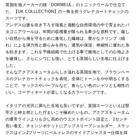
英国生地メーカーの雄「DORMEUL」のトニックウールで仕立て
た、【UK COLLLECTION】の一角を担うグレナカートチェックの
スーツです。
アンデス山脈を吹き下ろす強風と過酷な自然環境の中で育まれたパ
タゴニアウールは、年間の収穫量が限られる希少な原料です。厳し
い自然から身を守るために進化した繊維は、豊かなクリンプ（縮
れ）による弾力性と膨らみを持ち、通気や保湿、伸縮性に優れた糸
を紡ぎます。これを平織組織で仕上げる事で服地としての心地よさ
を確保し、さらにシワにも強い、とても英国らしい生地に仕上げま
した。
そんなアクアスキュータムらしさ溢れる英国生地で、ブラウンベー
スのグレナカートチェックを表現。全体にトーンをやや明るくする
ことで、サックスやパープルなど、春らしい色のシャツとも相性の
いい、コーディネートが楽しくなるカラーリングです。
イタリアの光沢に満ちた生地も良いですが、英国スーツといえば堅
牢さと紳士然とした佇まいこそ極めたいもの。アクアスキュータム
の通常ラインよりも少し高めのウエストポイント設定と、2センチ
長い着丈、チェンジポケットにアップスリーブショルダー、スラッ
クスはイン2プリーツにベルトレスのサイドアジャスター仕様を採