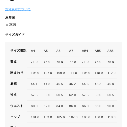
洗濯表示について
原産国
日本製
サイズガイド
サイズ表記
A4
A5
A6
A7
AB4
AB5
AB6
AB7
着丈
71.0
73.0
75.0
77.0
71.0
73.0
75.0
77.0
胸まわり
105.0
107.0
109.0
111.0
108.0
110.0
112.0
114.
肩幅
44.1
44.8
45.5
46.2
44.6
45.3
46.0
46.7
袖丈
57.5
59.0
60.5
62.0
57.5
59.0
60.5
62.0
ウエスト
80.0
82.0
84.0
86.0
86.0
88.0
90.0
92.0
ヒップ
101.8
103.8
105.8
107.8
106.8
108.8
110.8
112.