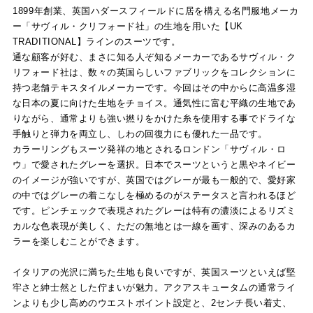
1899年創業、英国ハダースフィールドに居を構える名門服地メーカ
ー「サヴィル・クリフォード社」の生地を用いた【UK
TRADITIONAL】ラインのスーツです。
通な顧客が好む、まさに知る人ぞ知るメーカーであるサヴィル・ク
リフォード社は、数々の英国らしいファブリックをコレクションに
持つ老舗テキスタイルメーカーです。今回はその中からに高温多湿
な日本の夏に向けた生地をチョイス。通気性に富む平織の生地であ
りながら、通常よりも強い撚りをかけた糸を使用する事でドライな
手触りと弾力を両立し、しわの回復力にも優れた一品です。
カラーリングもスーツ発祥の地とされるロンドン「サヴィル・ロ
ウ」で愛されたグレーを選択。日本でスーツというと黒やネイビー
のイメージが強いですが、英国ではグレーが最も一般的で、愛好家
の中ではグレーの着こなしを極めるのがステータスと言われるほど
です。ピンチェックで表現されたグレーは特有の濃淡によるリズミ
カルな色表現が美しく、ただの無地とは一線を画す、深みのあるカ
ラーを楽しむことができます。
イタリアの光沢に満ちた生地も良いですが、英国スーツといえば堅
牢さと紳士然とした佇まいが魅力。アクアスキュータムの通常ライ
ンよりも少し高めのウエストポイント設定と、2センチ長い着丈、