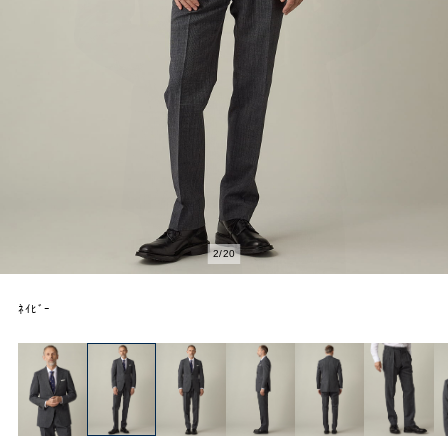
2
/
20
ﾈｲﾋﾞｰ