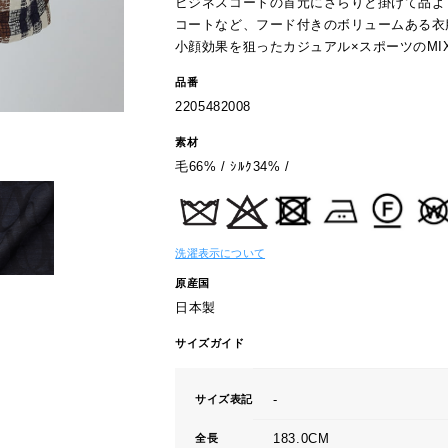
ビジネスコートの首元にさらりと掛けて品よ
コートなど、フード付きのボリュームある衣
小顔効果を狙ったカジュアル×スポーツのMI
品番
2205482008
素材
毛66% / ｼﾙｸ34% /
洗濯表示について
原産国
日本製
サイズガイド
-
サイズ表記
183.0CM
全長