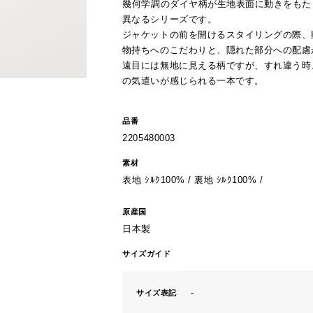
幾何学調のダイヤ柄が生地表面に動きをもた
異なるシリーズです。
ジャケットの前を開けるスタイリングの際、
物持ちへのこだわりと、隠れた部分への配慮
遠目には無地に見える柄ですが、すれ違う時
の気遣いが感じられる一本です。
品番
2205480003
素材
表地 ｼﾙｸ100% / 裏地 ｼﾙｸ100% /
原産国
日本製
サイズガイド
-
サイズ表記