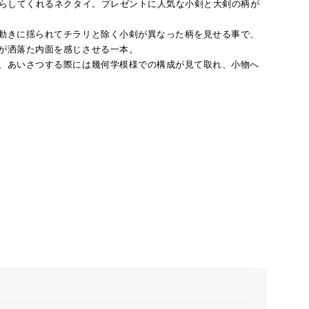
らしてくれるネクタイ。プレゼントに人気な小剣と大剣の柄が
動きに揺られてチラリと除く小剣が異なった柄を見せる事で、
が洒落た内面を感じさせる一本。
、あいさつする際には幾何学模様での構成が見て取れ、小物へ