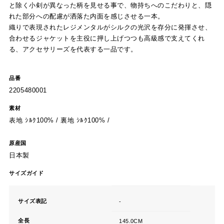
と除く小剣が異なった柄を見せる事で、物持ちへのこだわりと、隠
れた部分への配慮が洒落た内面を感じさせる一本。
織りで表現されたレジメンタルがシルクの光沢を存分に発揮させ、
合わせるジャケットを主役に押し上げつつも高級感で支えてくれ
る、アクセサリーズを代表する一品です。
品番
2205480001
素材
表地 ｼﾙｸ100% / 裏地 ｼﾙｸ100% /
原産国
日本製
サイズガイド
サイズ表記
-
全長
145.0CM