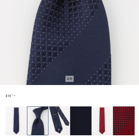
2
/
6
ﾈｲﾋﾞｰ