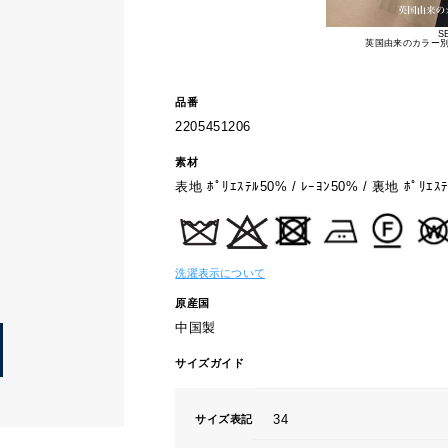
S
英国由来のカラー
品番
2205451206
素材
表地 ﾎﾟﾘｴｽﾃﾙ50% / ﾚｰﾖﾝ50% / 裏地 ﾎﾟﾘｴｽ
洗濯表示について
原産国
中国製
サイズガイド
34
サイズ表記