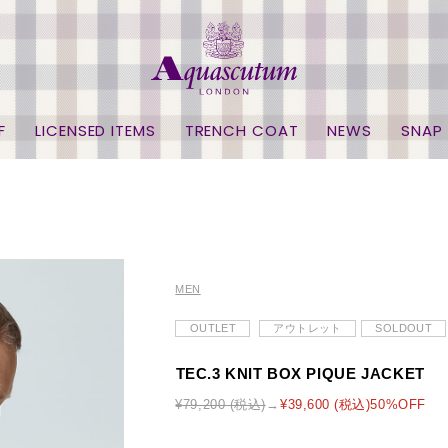
F
LICENSED ITEMS
TRENCH COAT
NEWS
SNAP
MEN
OUTLET
アウトレット
SOLDOUT
TEC.3 KNIT BOX PIQUE JACKET
¥79,200 (税込)
¥39,600 (税込)50%OFF