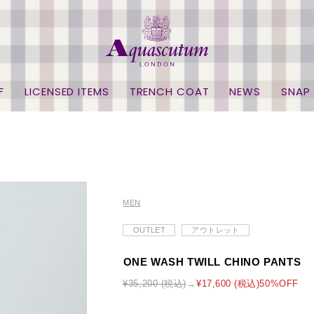
F
LICENSED ITEMS
TRENCH COAT
NEWS
SNAP
MEN
OUTLET
アウトレット
ONE WASH TWILL CHINO PANTS
¥35,200 (税込)
¥17,600 (税込)50%OFF