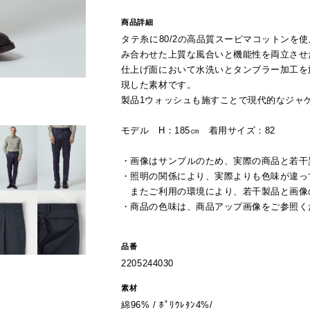
商品詳細
タテ糸に80/2の高品質スーピマコットンを
み合わせた上質な風合いと機能性を両立させ
仕上げ面において水洗いとタンブラー加工を
現した素材です。
製品1ウォッシュも施すことで現代的なジャ
モデル H：185㎝ 着用サイズ：82
・画像はサンプルのため、実際の商品と若干
・照明の関係により、実際よりも色味が違っ
またご利用の環境により、若干製品と画像
・商品の色味は、商品アップ画像をご参照く
品番
2205244030
素材
綿96% / ﾎﾟﾘｳﾚﾀﾝ4%/