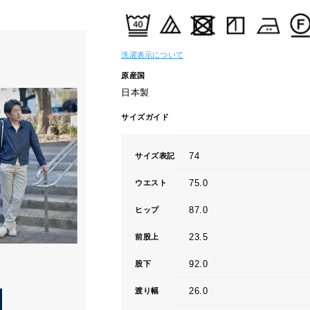
洗濯表示について
原産国
日本製
サイズガイド
74
サイズ表記
75.0
ウエスト
87.0
ヒップ
23.5
前股上
92.0
股下
26.0
渡り幅