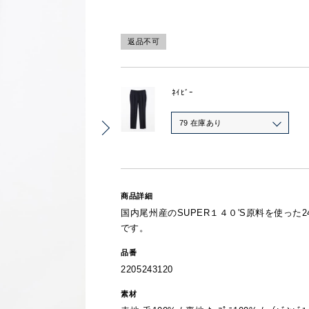
返品不可
ﾈｲﾋﾞｰ
79 在庫あり
商品詳細
国内尾州産のSUPER１４０'S原料を使っ
です。
品番
2205243120
素材