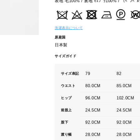
表地 毛100% / 裏地 ｷｭﾌﾟﾗ100% / （ﾍﾞﾝﾍﾞﾙ
洗濯表示について
原産国
日本製
サイズガイド
79
82
サイズ表記
80.0CM
85.0CM
ウエスト
96.0CM
102.0CM
ヒップ
24.5CM
24.5CM
前股上
92.0CM
92.0CM
股下
28.0CM
28.0CM
渡り幅