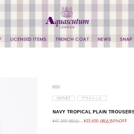
F
LICENSED ITEMS
TRENCH COAT
NEWS
SNAP
MEN
OUTLET
アウトレット
NAVY TROPICAL PLAIN TROUSER
¥47,300 (税込)
¥23,650 (税込)50%OFF