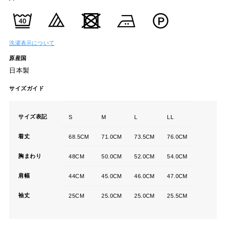
洗濯表示について
原産国
日本製
サイズガイド
サイズ表記
S
M
L
LL
着丈
68.5CM
71.0CM
73.5CM
76.0CM
胸まわり
48CM
50.0CM
52.0CM
54.0CM
肩幅
44CM
45.0CM
46.0CM
47.0CM
袖丈
25CM
25.0CM
25.0CM
25.5CM