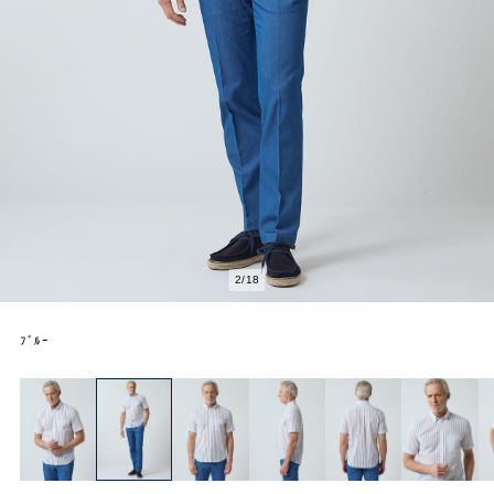
2
/
18
ﾌﾞﾙｰ