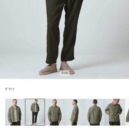
2
/
13
ｸﾞﾘｰﾝ