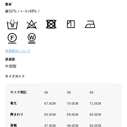
素材
麻52% / ﾚｰﾖﾝ48% /
洗濯表示について
原産国
中国製
サイズガイド
サイズ表記
36
38
40
着丈
67.0CM
70.0CM
71.0CM
胸まわり
55.0CM
59.0CM
60.0CM
肩幅
47.0CM
48.0CM
50.0CM