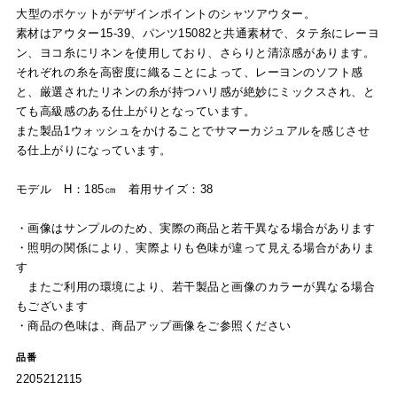
大型のポケットがデザインポイントのシャツアウター。
素材はアウター15-39、パンツ15082と共通素材で、タテ糸にレーヨ
ン、ヨコ糸にリネンを使用しており、さらりと清涼感があります。
それぞれの糸を高密度に織ることによって、レーヨンのソフト感
と、厳選されたリネンの糸が持つハリ感が絶妙にミックスされ、と
ても高級感のある仕上がりとなっています。
また製品1ウォッシュをかけることでサマーカジュアルを感じさせ
る仕上がりになっています。
モデル H：185㎝ 着用サイズ：38
・画像はサンプルのため、実際の商品と若干異なる場合があります
・照明の関係により、実際よりも色味が違って見える場合がありま
す
またご利用の環境により、若干製品と画像のカラーが異なる場合
もございます
・商品の色味は、商品アップ画像をご参照ください
品番
2205212115