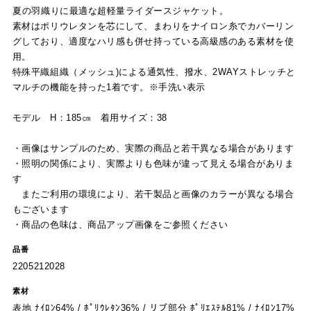
夏の羽織りに最適な超軽量ライダースジャケット。
素材はポリウレタンを芯にして、まわりをナイロン糸でカバーリン
グしており、適度なハリ感も併せ持っている高級感のある素材を使
用。
特殊平織組織（メッシュ)による通気性、撥水、2WAYストレッチと
マルチの機能を持った1着です。※手洗い表示
モデル H：185㎝ 着用サイズ：38
・画像はサンプルのため、実際の商品と若干異なる場合があります
・照明の関係により、実際よりも色味が違って見える場合がありま
す
またご利用の環境により、若干製品と画像のカラーが異なる場合
もございます
・商品の色味は、商品アップ画像をご参照ください
品番
2205212028
素材
表地 ﾅｲﾛﾝ64% / ﾎﾟﾘｳﾚﾀﾝ36% / リブ部分 ﾎﾟﾘｴｽﾃﾙ81% / ﾅｲﾛﾝ17%