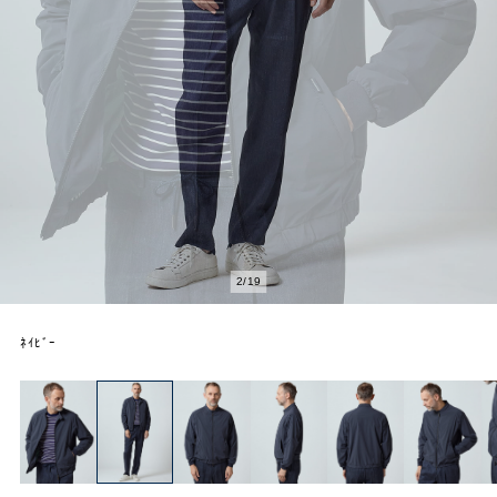
2
/
19
ﾈｲﾋﾞｰ