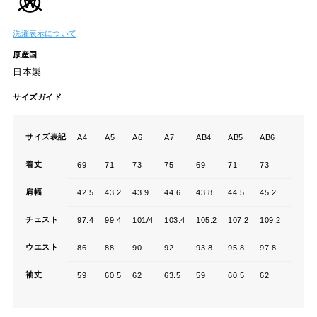
洗濯表示について
原産国
日本製
サイズガイド
サイズ表記
A4
A5
A6
A7
AB4
AB5
AB6
AB7
着丈
69
71
73
75
69
71
73
75
肩幅
42.5
43.2
43.9
44.6
43.8
44.5
45.2
45.9
チェスト
97.4
99.4
101/4
103.4
105.2
107.2
109.2
11.2
ウエスト
86
88
90
92
93.8
95.8
97.8
99.8
袖丈
59
60.5
62
63.5
59
60.5
62
63.5