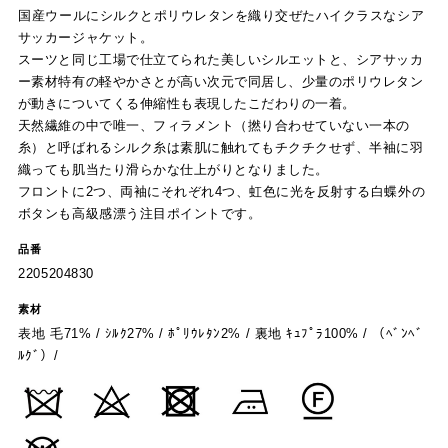
国産ウールにシルクとポリウレタンを織り交ぜたハイクラスなシア
サッカージャケット。
スーツと同じ工場で仕立てられた美しいシルエットと、シアサッカ
ー素材特有の軽やかさとが高い次元で同居し、少量のポリウレタン
が動きについてくる伸縮性も表現したこだわりの一着。
天然繊維の中で唯一、フィラメント（撚り合わせていない一本の
糸）と呼ばれるシルク糸は素肌に触れてもチクチクせず、半袖に羽
織っても肌当たり滑らかな仕上がりとなりました。
フロントに2つ、両袖にそれぞれ4つ、虹色に光を反射する白蝶外の
ボタンも高級感漂う注目ポイントです。
品番
2205204830
素材
表地 毛71% / ｼﾙｸ27% / ﾎﾟﾘｳﾚﾀﾝ2% / 裏地 ｷｭﾌﾟﾗ100% / （ﾍﾞﾝﾍﾞ
ﾙｸﾞ）/