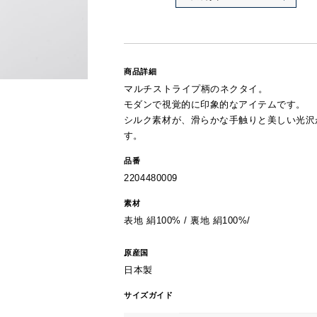
商品詳細
マルチストライプ柄のネクタイ。
モダンで視覚的に印象的なアイテムです。
シルク素材が、滑らかな手触りと美しい光沢
す。
品番
2204480009
素材
表地 絹100% / 裏地 絹100%/
原産国
日本製
サイズガイド