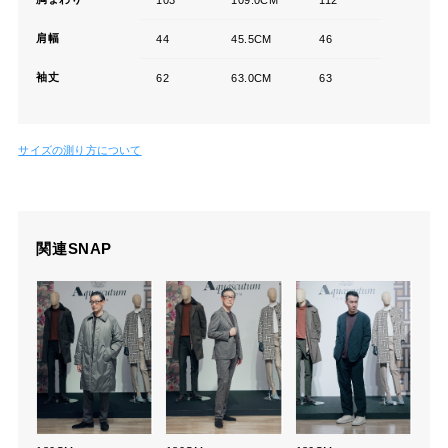
肩幅
44
45.5CM
46
袖丈
62
63.0CM
63
サイズの測り方について
関連SNAP