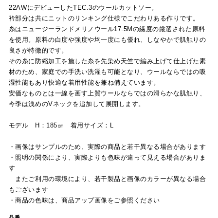
22AWにデビューしたTEC.3のウールカットソー。
衿部分は共にニットのリンキング仕様でこだわりある作りです。
糸はニュージーランドメリノウール17.5Μの繊度の厳選された原料
を使用。原料の白度や強度や均一度にも優れ、しなやかで肌触りの
良さが特徴的です。
その糸に防縮加工を施した糸を先染め天竺で編み上げて仕上げた素
材のため、家庭での手洗い洗濯も可能となり、ウールならではの吸
湿性能もあり快適な着用性能を兼ね備えています。
安価なものとは一線を画す上質ウールならではの滑らかな肌触り、
今季は浅めのVネックを追加して展開します。
モデル H：185㎝ 着用サイズ：L
・画像はサンプルのため、実際の商品と若干異なる場合があります
・照明の関係により、実際よりも色味が違って見える場合がありま
す
またご利用の環境により、若干製品と画像のカラーが異なる場合
もございます
・商品の色味は、商品アップ画像をご参照ください
品番