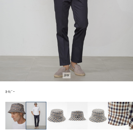
2
/
9
ﾈｲﾋﾞｰ