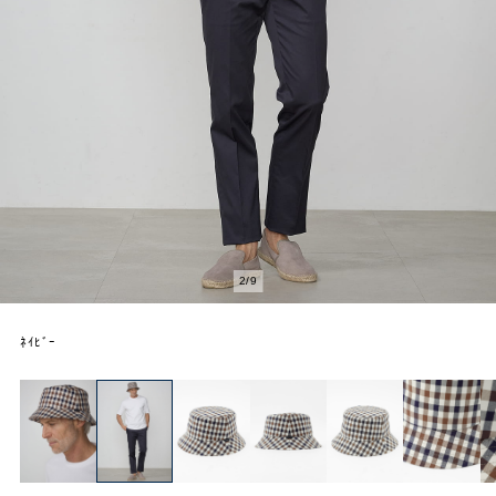
2
/
9
ﾈｲﾋﾞｰ