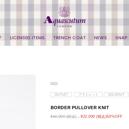
F
LICENSED ITEMS
TRENCH COAT
NEWS
SNAP
MEN
OUTLET
アウトレット
SOLDOUT
BORDER PULLOVER KNIT
¥44,000 (税込)
¥22,000 (税込)50%OFF