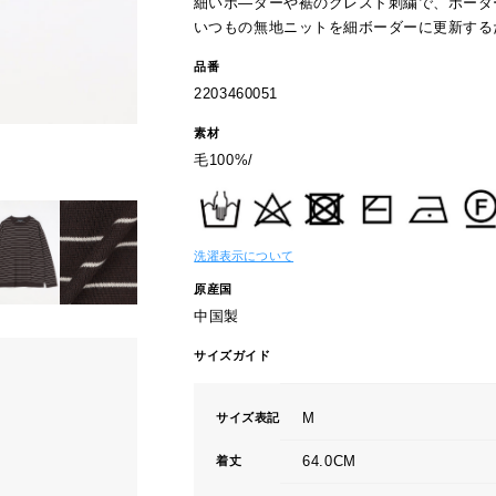
細いボ―ダーや裾のクレスト刺繍で、ボーダ
いつもの無地ニットを細ボーダーに更新する
品番
2203460051
素材
毛100%/
洗濯表示について
原産国
中国製
サイズガイド
M
サイズ表記
64.0CM
着丈