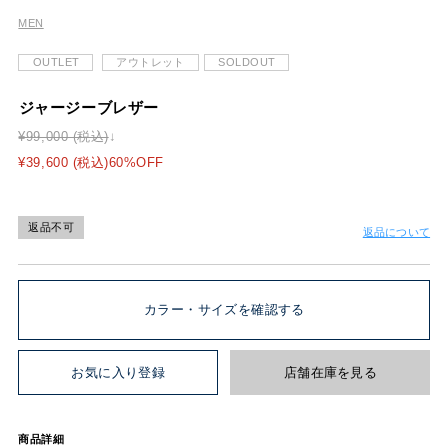
ジャージーブレザー
¥99,000 (税込)
¥39,600 (税込)60%OFF
返品不可
返品について
カラー・サイズを確認する
お気に入り登録
店舗在庫を見る
商品詳細
金メタルボタン×ジャージーブレザー。今シーズンはキーとなるブ
ラックウォッチパンツに合わせたルック提案です。
国内生地で原料はS140'Sの1/80を使用。繊度はカシミヤ同等で風合
いがとてもしなやかで上品な光沢もあり、カシミヤタッチの高級梳