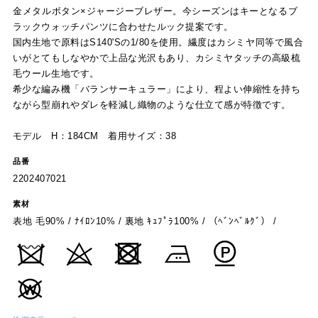
毛ウール生地です。
希少な編み機「バランサーキュラー」により、程よい伸縮性を持ち
ながら型崩れやダレを軽減し織物のような仕立て感が特徴です。
モデル H：184CM 着用サイズ：38
品番
2202407021
素材
表地 毛90% / ﾅｲﾛﾝ10% / 裏地 ｷｭﾌﾟﾗ100% / （ﾍﾞﾝﾍﾞﾙｸﾞ） /
洗濯表示について
原産国
日本製