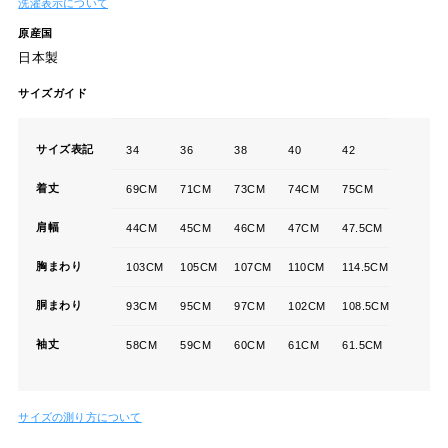
サイズガイド
サイズ表記
34
36
38
40
42
着丈
69CM
71CM
73CM
74CM
75CM
肩幅
44CM
45CM
46CM
47CM
47.5CM
胸まわり
103CM
105CM
107CM
110CM
114.5CM
胴まわり
93CM
95CM
97CM
102CM
108.5CM
袖丈
58CM
59CM
60CM
61CM
61.5CM
サイズの測り方について
関連SNAP