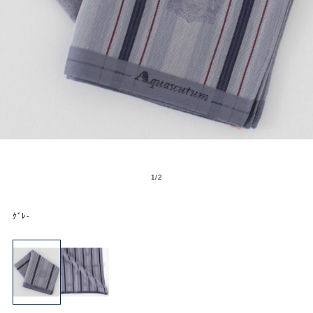
2
/
2
ｸﾞﾚ-
BLOOMING
SOLDOUT