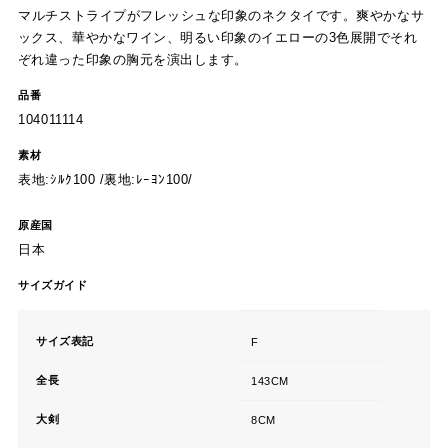
マルチストライプがフレッシュな印象のネクタイです。爽やかなサ
ックス、華やかなワイン、明るい印象のイエローの3色展開でそれ
ぞれ違った印象の胸元を演出します。
品番
104011114
素材
表地:ｼﾙｸ100 /裏地:ﾚｰﾖﾝ100/
原産国
日本
サイズガイド
サイズ表記
F
全長
143CM
大剣
8CM