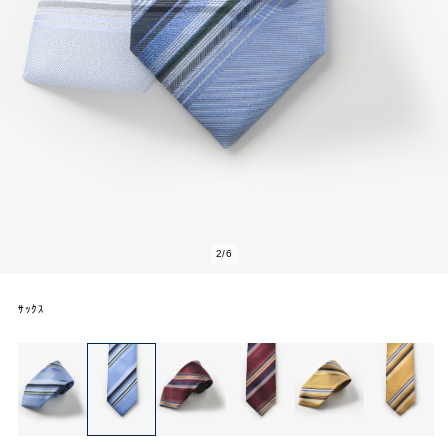
2
/
6
ｻｯｸｽ