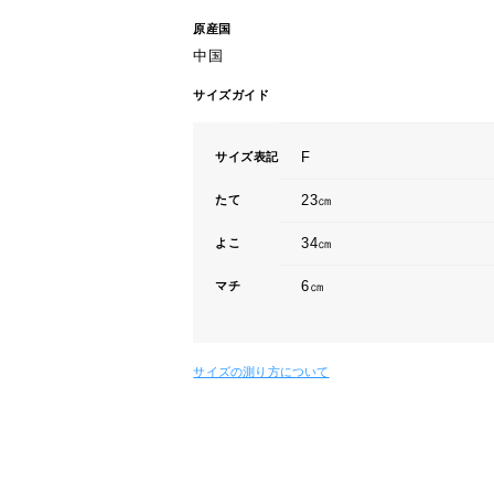
原産国
中国
サイズガイド
F
サイズ表記
23㎝
たて
34㎝
よこ
6㎝
マチ
サイズの測り方について