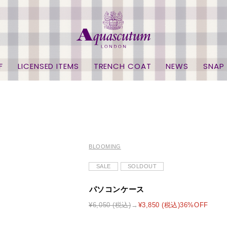
F
LICENSED ITEMS
TRENCH COAT
NEWS
SNAP
BLOOMING
SALE
SOLDOUT
パソコンケース
¥6,050 (税込)
¥3,850 (税込)36%OFF