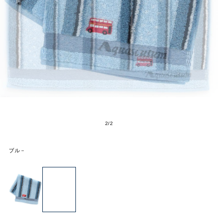
2
/
2
ブル－