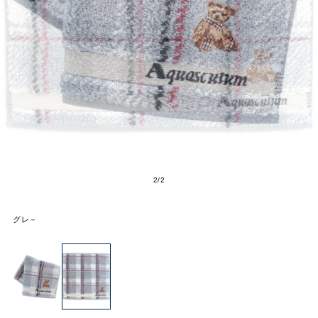
2
/
2
グレ－