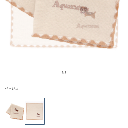
2
/
2
ベ－ジュ