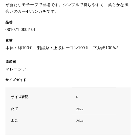
が新たなモチーフで登場です。シンプルで持ちやすく、柔らかな風
合いのガーゼハンカチです。
品番
001071-0002-01
素材
本体：綿100％ 刺繡糸：上糸レーヨン100％ 下糸綿100％/
原産国
マレーシア
サイズガイド
サイズ表記
F
たて
20㎝
よこ
20㎝