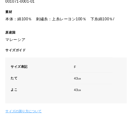
加わりました。シンプルで持ちやすく、柔らかな風合いのガーゼハ
ンカチです。
品番
001071-0001-01
素材
本体：綿100％ 刺繡糸：上糸レーヨン100％ 下糸綿100％/
原産国
マレーシア
サイズガイド
サイズ表記
F
たて
43㎝
よこ
43㎝