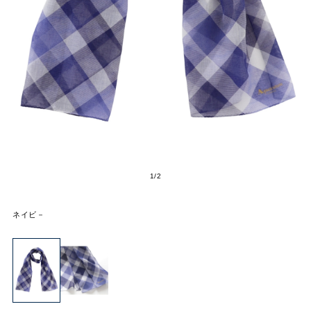
2
/
2
ネイビ－