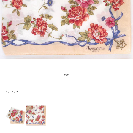
2
/
2
ベ－ジュ