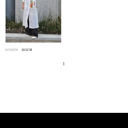
WOMEN
161CM
1