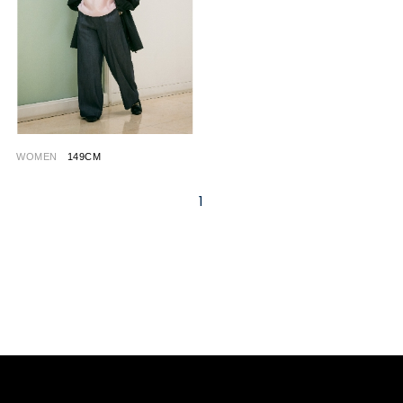
WOMEN
149CM
1