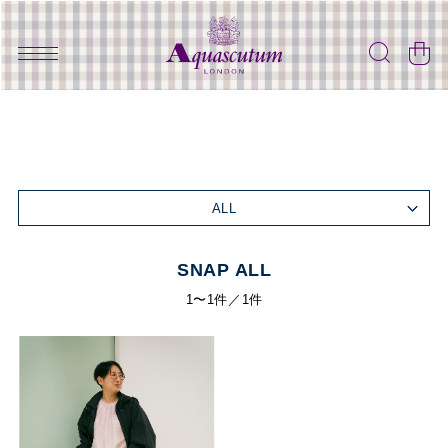
ALL
SNAP ALL
1〜1件／1件