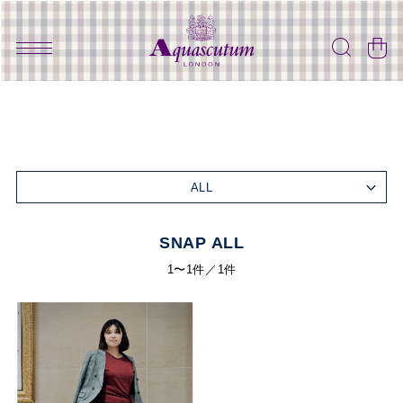
ALL
SNAP ALL
1〜1件／1件