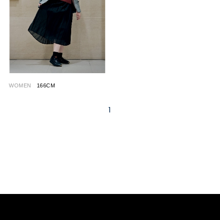
WOMEN
166CM
1