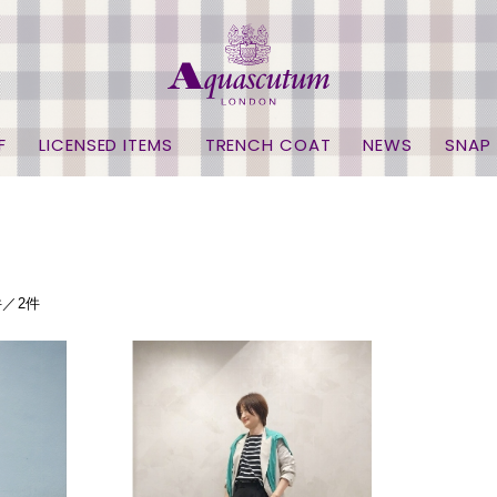
F
LICENSED ITEMS
TRENCH COAT
NEWS
SNAP
件／2件