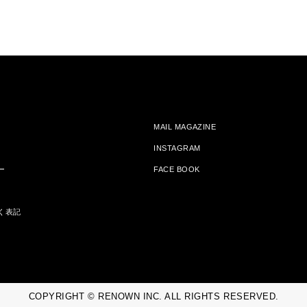
MAIL MAGAZINE
INSTAGRAM
ー
FACE BOOK
く表記
COPYRIGHT © RENOWN INC. ALL RIGHTS RESERVED.