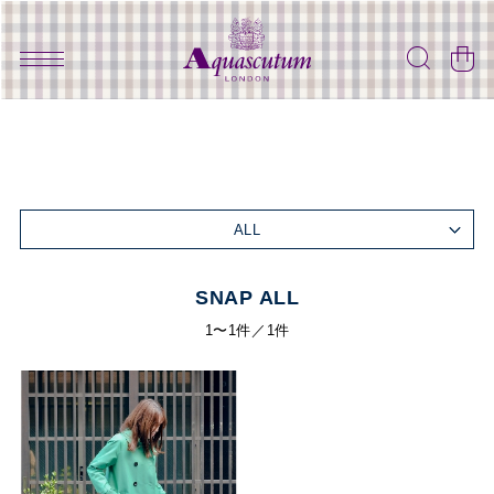
ALL
SNAP ALL
1〜1件／1件