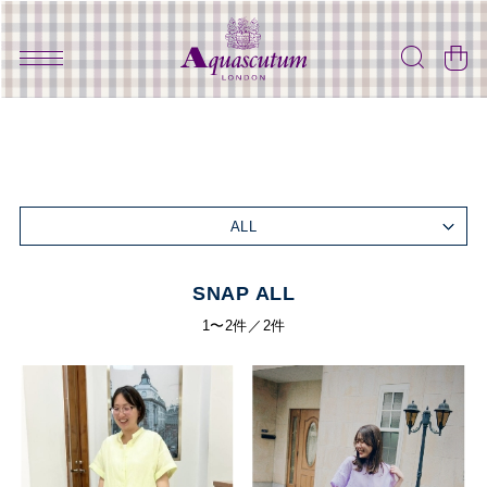
ALL
SNAP ALL
1〜2件／2件