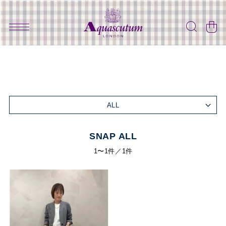
ALL
SNAP ALL
1〜1件／1件