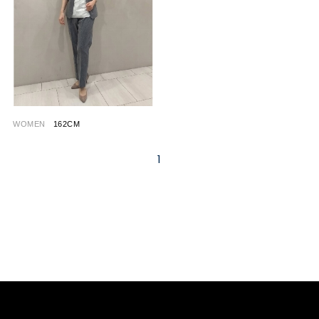
WOMEN
162CM
1