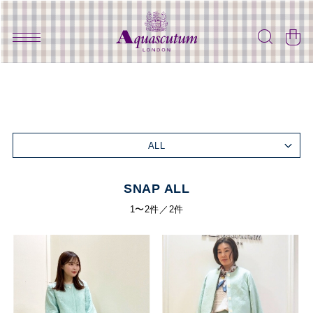
ALL
SNAP ALL
1〜2件／2件