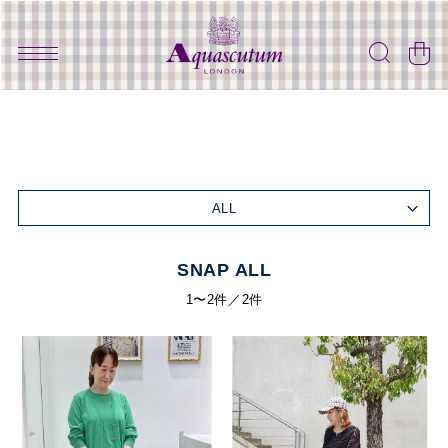
ALL
SNAP ALL
1〜2件／2件