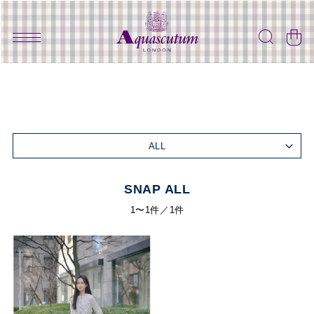
ALL
SNAP ALL
1〜1件／1件