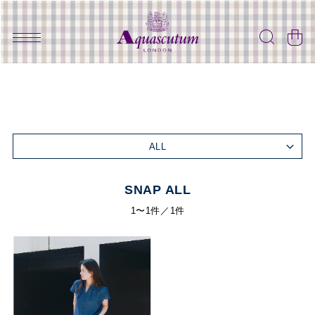
ALL
SNAP ALL
1〜1件／1件