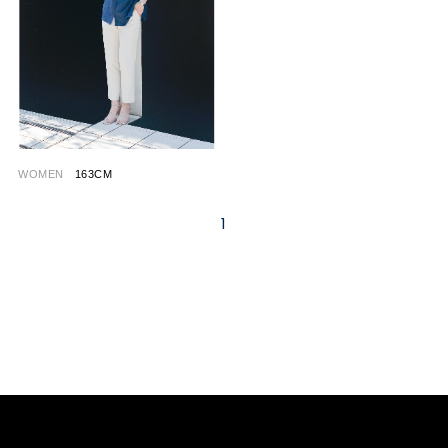
WOMEN
163CM
1