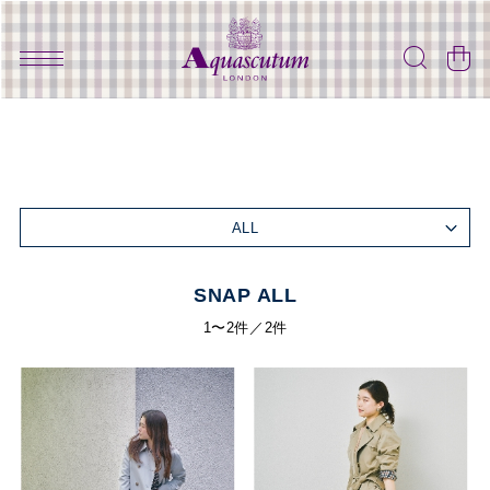
ALL
SNAP ALL
1〜2件／2件